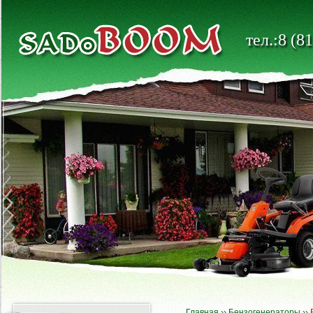
тел.:8 (8
Главная
››
Бензогенераторы
››