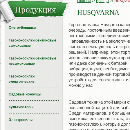
››
››
Главная
Бренды
HUSQVA
Продукция
HUSQVARNA
Торговая марка Husqarna каче
Снегоуборщики
очередь, постоянным введени
постоянными экспериментами 
Газонокосилки бензиновые
Направленность на экологичн
самоходные
сыграло немалую роль в строе
решений. Например, этой тор
использование аккумуляторов
Газонокосилки бензиновые
или даже солнечных батарей! 
несамоходные
вибрации, шума, необходимос
производства данной торговой
Газонокосилки
устройств для сноса жилых и
электрические
можно у нас
Садовые ножницы
Садовая техника этой марки о
Культиваторы
повышенной защитой для избе
Среди материалов, в большин
высококачественная сталь; из
Электропилы
газонокосилках), которые дол
покрыты щитками из полимер