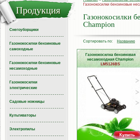
Газонокосилки бензиновые не
Продукция
Газонокосилки б
Champion
Снегоуборщики
Сортировать по:
Названию
Газонокосилки бензиновые
самоходные
Газонокосилка бензиновая
несамоходная Champion
Газонокосилки бензиновые
LM5126BS
несамоходные
Газонокосилки
электрические
Садовые ножницы
Культиваторы
Электропилы
Купить