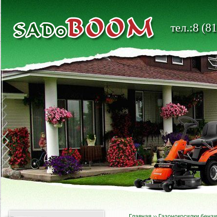
тел.:8 (8
Главная
››
Газонокосилки бенз