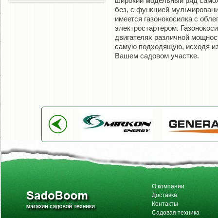
широкий модельный ряд самох
без, с функцией мульчировани
имеется газонокосилка с обле
электростартером. Газонокос
двигателях различной мощность
самую подходящую, исходя из
Вашем садовом участке.
О компании
Доставка
Контакты
Садовая техника