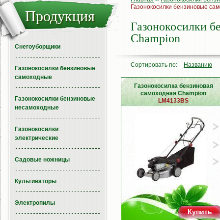
Газонокосилки бензиновые са
Продукция
Газонокосилки б
Champion
Снегоуборщики
Сортировать по:
Названию
Газонокосилки бензиновые
самоходные
Газонокосилка бензиновая
самоходная Champion
Газонокосилки бензиновые
LM4133BS
несамоходные
Газонокосилки
электрические
Садовые ножницы
Культиваторы
Электропилы
Купить