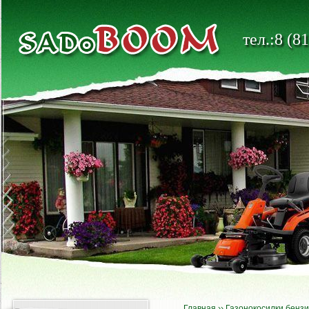
тел.:8 (8
Главная
››
Газонокосилки бенз