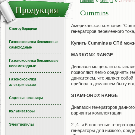
››
››
Главная
Бренды
Cummins
Продукция
Cummins
Американская компания “Cumm
Снегоуборщики
генераторов переменного тока,
Газонокосилки бензиновые
Купить Cummins в СПб можно
самоходные
MARKON® RANGE
Газонокосилки бензиновые
несамоходные
Диапазон мощности составляет
позволяют легко соединять г
двигателем, что являет собо
Газонокосилки
прибора в домашнем быту и д
электрические
STAMFORD® RANGE
Садовые ножницы
Диапазон генераторов данног
Культиваторы
варианты комплектации:
2-,4- и 6-полюсные генератор
Электропилы
генераторы для низкого, сред