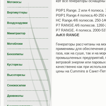
кВт все генераторы оснащены
Мотокосы
P0/P1 Range. 2 или 4 полюса. 7
Вертикуттеры
P0/P1 Range.4 полюса.40-250 к
HC Range.4/6 полюсов. 250-140
Воздуходувки
P7 RANGE.4/6 полюсов. 1260-2
P7 RANGE. 4 полюса. 2000-537
Минитрактор
AvK® RANGE
Мотоблоки
Генераторы рассчитаны на мо
применимы для обеспечения р
газа, как на суше, так и на м
Бензопилы
промышленных предприятий, б
ветровой энергии или паровы
Кусторезы
качественно как при использов
цены на Cummins в Санкт-Пет
Высоторезы
Сенокосилки
Дровоколы