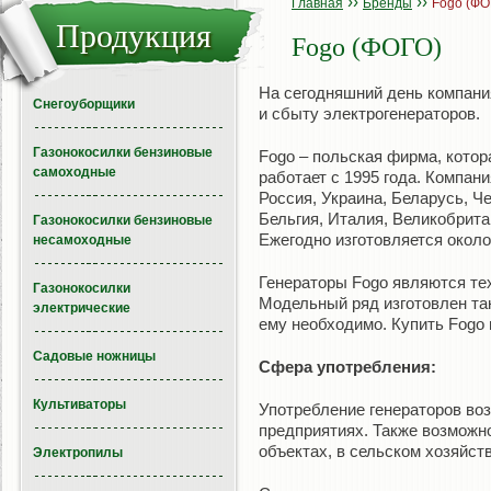
››
››
Главная
Бренды
Fogo (ФО
Продукция
Fogo (ФОГО)
На сегодняшний день компани
Снегоуборщики
и сбыту электрогенераторов.
Газонокосилки бензиновые
Fogo – польская фирма, котор
самоходные
работает с 1995 года. Компан
Россия, Украина, Беларусь, Ч
Бельгия, Италия, Великобрита
Газонокосилки бензиновые
Ежегодно изготовляется около
несамоходные
Генераторы Fogo являются тех
Газонокосилки
Модельный ряд изготовлен так
электрические
ему необходимо. Купить Fogo
Садовые ножницы
Сфера употребления:
Культиваторы
Употребление генераторов воз
предприятиях. Также возможн
объектах, в сельском хозяйств
Электропилы