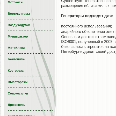
Существуют генераторы со зв
Мотокосы
размещения вблизи жилых пом
Вертикуттеры
Генераторы подходят для:
Воздуходувки
постоянного использования;
аварийного обеспечения элект
Основным достоинством завод
Минитрактор
ISO9001, полученный в 2009 г
безопасность агрегатов на вс
Мотоблоки
Петербурге удивит своей дост
Бензопилы
Кусторезы
Высоторезы
Сенокосилки
Дровоколы