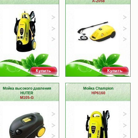
A-2058
Купить
Купить
Мойка высокого давления
Мойка Champion
HUTER
HP6160
M105-G