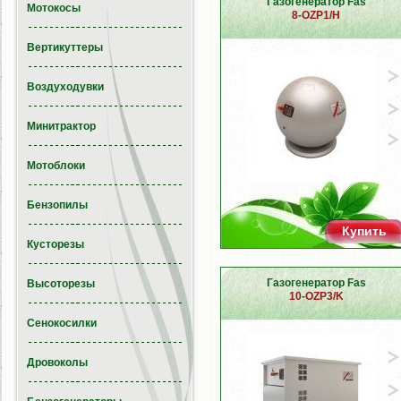
Газогенератор Fas
Мотокосы
8-OZP1/H
Вертикуттеры
Воздуходувки
Минитрактор
Мотоблоки
Бензопилы
Купить
Кусторезы
Газогенератор Fas
Высоторезы
10-OZP3/K
Сенокосилки
Дровоколы