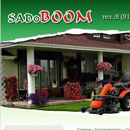
тел.:8 (8
Главная
››
Газогенераторы
››
Га