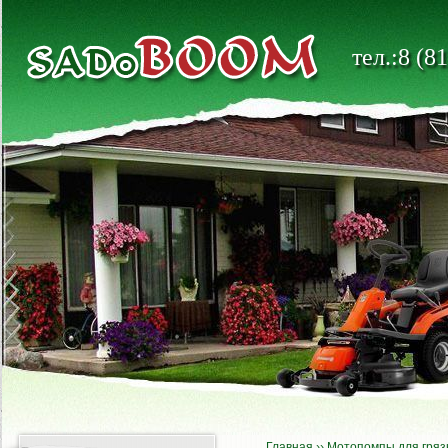
тел.:8 (8
Главная
››
Мотопомпы для гряз