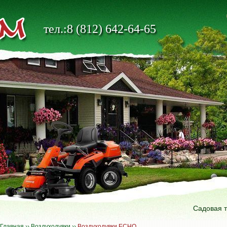
тел.:8 (812) 642-64-65
Садовая 
Главная
››
Воздуходувки
››
Воздуходувки ECHO