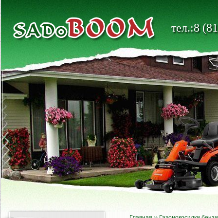
тел.:8 (8
Главная
››
Газонокосилки бенз