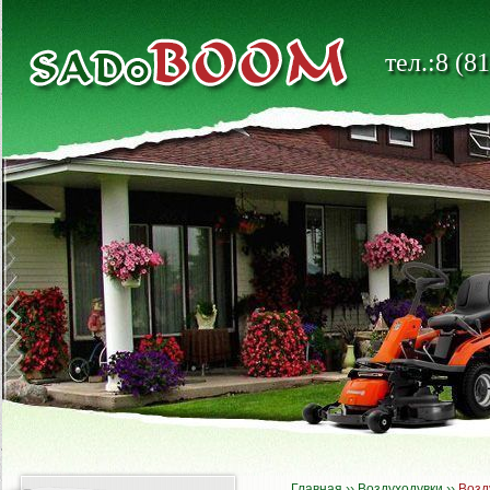
тел.:8 (8
Главная
››
Воздуходувки
››
Возд