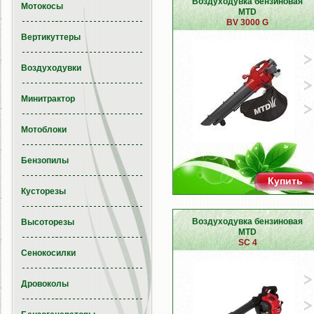
Воздуходувка бензиновая
Мотокосы
MTD
BV 3000 G
Вертикуттеры
Воздуходувки
Минитрактор
Мотоблоки
Бензопилы
Купить
Кусторезы
Воздуходувка бензиновая
Высоторезы
MTD
SC 4
Сенокосилки
Дровоколы