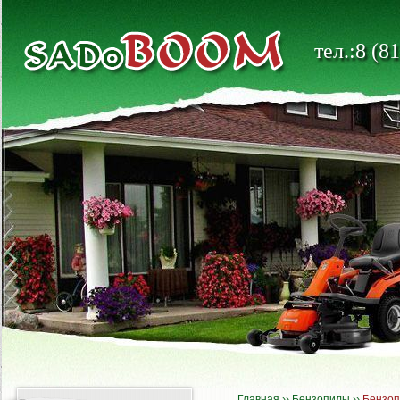
тел.:8 (8
Главная
››
Бензопилы
››
Бензоп