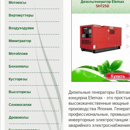
Дизельгенератор Elemax
Мотокосы
SHT25D
Вертикуттеры
Воздуходувки
Минитрактор
Мотоблоки
Бензопилы
Купить
Кусторезы
Дизельные генераторы Elemax
Высоторезы
концерна Elemax - это просты
высококачественные мощные 
Сенокосилки
производства Япония. Генера
профессиональные, промышле
Дровоколы
инверторные электростанции 
аварийного электроснабжения