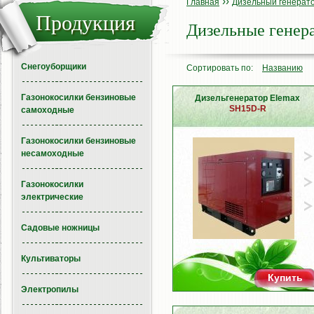
››
Главная
Дизельный генерат
Продукция
Дизельные генер
Снегоуборщики
Сортировать по:
Названию
Газонокосилки бензиновые
Дизельгенератор Elemax
SH15D-R
самоходные
Газонокосилки бензиновые
несамоходные
Газонокосилки
электрические
Садовые ножницы
Культиваторы
Купить
Электропилы