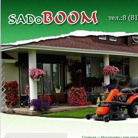
тел.:8 (8
Главная
››
Мотопомпы для гряз