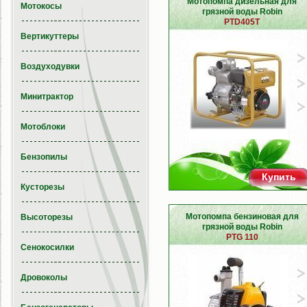
Мотопомпа дизельная для
Мотокосы
грязной воды Robin
PTD405T
Вертикуттеры
Воздуходувки
Минитрактор
Мотоблоки
Бензопилы
Купить
Кусторезы
Мотопомпа бензиновая для
Высоторезы
грязной воды Robin
PTG 110
Сенокосилки
Дровоколы