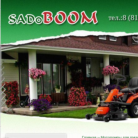
тел.:8 (8
Главная
››
Мотопомпы для гряз