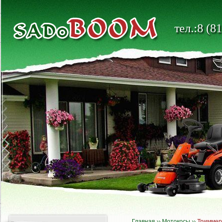
тел.:8 (8
Главная
››
Мотокосы
››
Тримме