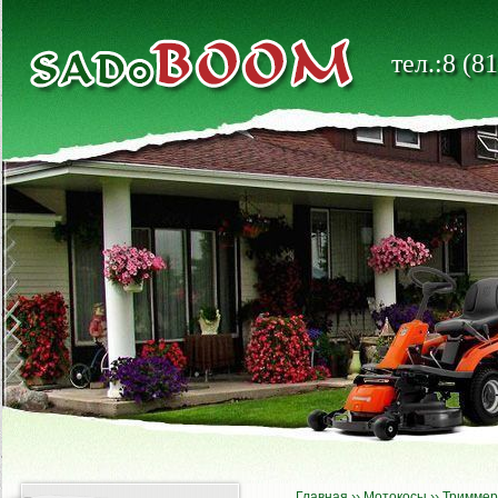
тел.:8 (8
Главная
››
Мотокосы
››
Тримме