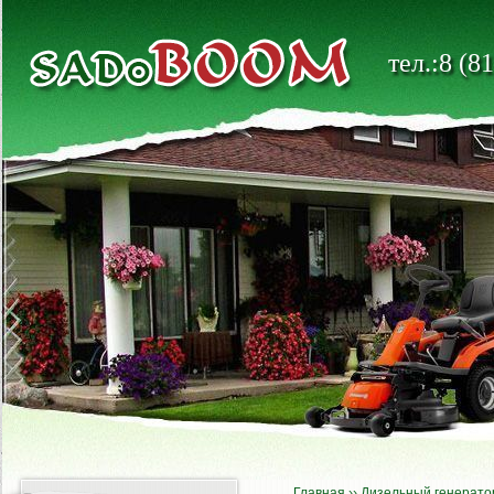
тел.:8 (8
Главная
››
Дизельный генерато