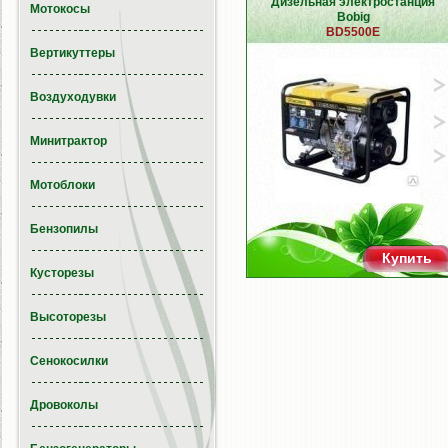
Дизельная электростанция
Мотокосы
Bobig
BD5500E
Вертикуттеры
Воздуходувки
Минитрактор
Мотоблоки
Бензопилы
Купить
Кусторезы
Высоторезы
Сенокосилки
Дровоколы