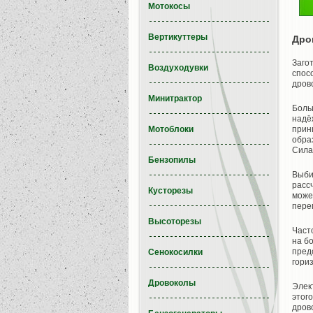
Мотокосы
Вертикуттеры
Дро
Загот
Воздуходувки
спос
дров
Минитрактор
Боль
надё
Мотоблоки
прин
обра
Сила
Бензопилы
Выби
расс
Кусторезы
може
пере
Высоторезы
Част
на б
пред
Сенокосилки
гори
Дровоколы
Элек
этог
дров