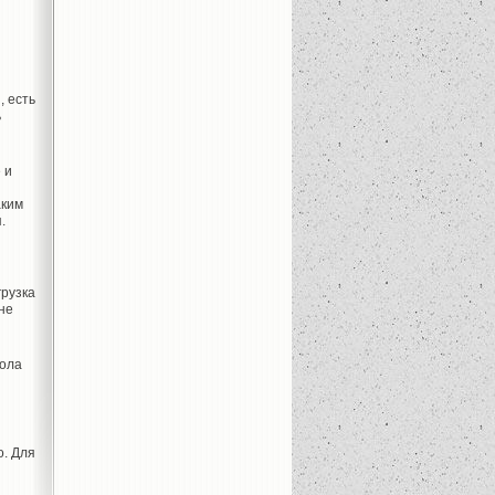
, есть
ь
 и
аким
.
грузка
не
кола
о. Для