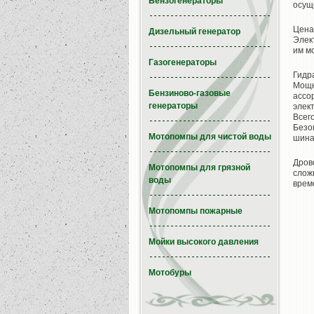
Бензогенераторы
осущ
Цена
Дизельный генератор
Элек
им м
Газогенераторы
Гидр
Мощн
Бензиново-газовые
ассо
генераторы
элек
Всег
Безо
Мотопомпы для чистой воды
шина
Дров
Мотопомпы для грязной
слож
воды
врем
Мотопомпы пожарные
Мойки высокого давления
Мотобуры