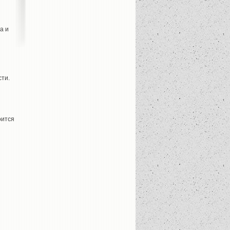
а и
сти.
оится