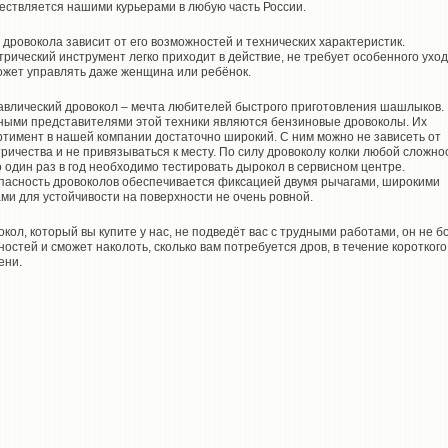
ествляется нашими курьерами в любую часть России.
 дровокола зависит от его возможностей и технических характеристик.
трический инструмент легко приходит в действие, не требует особенного уход
ожет управлять даже женщина или ребёнок.
авлический дровокол – мечта любителей быстрого приготовления шашлыков.
ыми представителями этой техники являются бензиновые дровоколы. Их
ртимент в нашей компании достаточно широкий. С ним можно не зависеть от
тричества и не привязываться к месту. По силу дровоколу колки любой сложно
о один раз в год необходимо тестировать дырокол в сервисном центре.
пасность дровоколов обеспечивается фиксацией двумя рычагами, широкими
ми для устойчивости на поверхности не очень ровной.
окол, который вы купите у нас, не подведёт вас с трудными работами, он не б
ностей и сможет наколоть, сколько вам потребуется дров, в течение короткого
ени.