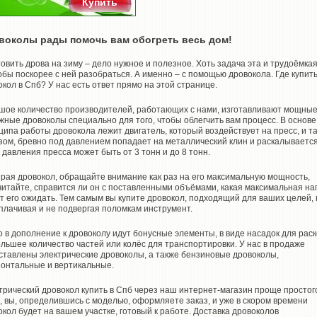
Купить
воколы рады помочь вам обогреть весь дом!
овить дрова на зиму – дело нужное и полезное. Хоть задача эта и трудоёмкая
обы поскорее с ней разобраться. А именно – с помощью дровокола. Где купит
окол в Спб? У нас есть ответ прямо на этой странице.
шое количество производителей, работающих с нами, изготавливают мощные
жные дровоколы специально для того, чтобы облегчить вам процесс. В основе
ципа работы дровокола лежит двигатель, который воздействует на пресс, и т
зом, бревно под давлением попадает на металлический клин и раскалывается
 давления пресса может быть от 3 тонн и до 8 тонн.
рая дровокол, обращайте внимание как раз на его максимальную мощность,
читайте, справится ли он с поставленными объёмами, какая максимальная на
т его ожидать. Тем самым вы купите дровокол, подходящий для ваших целей, 
плачивая и не подвергая поломкам инструмент.
о в дополнение к дровоколу идут бонусные элементы, в виде насадок для рас
ольшее количество частей или колёс для транспортировки. У нас в продаже
ставлены электрические дровоколы, а также бензиновые дровоколы,
зонтальные и вертикальные.
трический дровокол купить в Спб через наш интернет-магазин проще простог
о, вы, определившись с моделью, оформляете заказ, и уже в скором времени
окол будет на вашем участке, готовый к работе. Доставка дровоколов