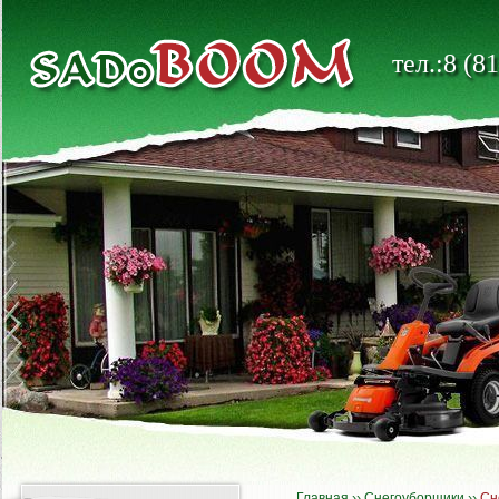
тел.:8 (8
Главная
››
Снегоуборщики
››
Сн