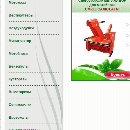
Снегоуборщик МЕГАЛАДОН
Мотокосы
для мотоблока
СМ-0.6 САЛЮТ,АГАТ
Вертикуттеры
Воздуходувки
Минитрактор
Мотоблоки
Бензопилы
Купить
Кусторезы
Высоторезы
Сенокосилки
Дровоколы