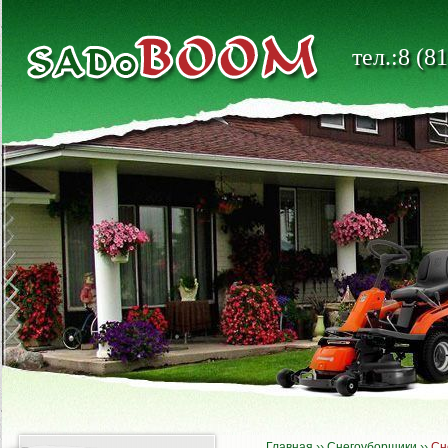
тел.:8 (8
Главная
››
Снегоуборщики
››
Сн