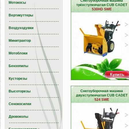
Снегоуборочная машина
Мотокосы
трёхступенчатая CUB CADET
530HD SWE
Вертикуттеры
Воздуходувки
Минитрактор
Мотоблоки
Бензопилы
Купить
Кусторезы
Снегоуборочная машина
Высоторезы
двухступенчатая CUB CADET
524 SWE
Сенокосилки
Дровоколы