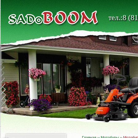
тел.:8 (8
Главная
››
Мотобуры
››
Мотобу