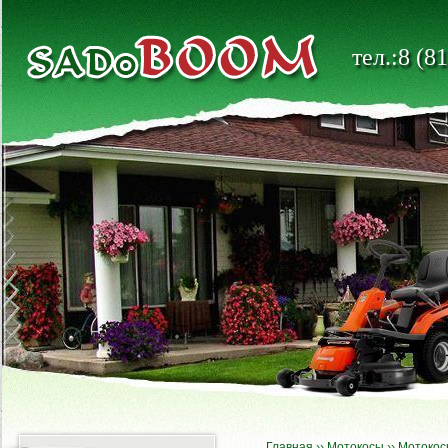
тел.:8 (8
Главная
››
Мотокосы
››
Мотокос