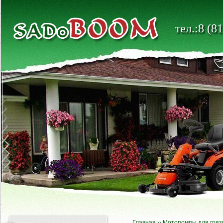
тел.:8 (8
Главная
››
Мотопомпы для гряз