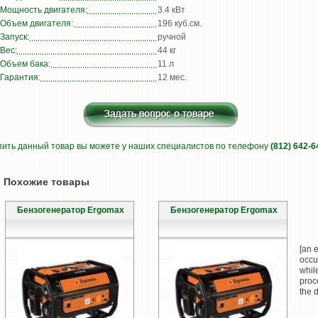
Мощность двигателя:
3.4 кВт
Объем двигателя:
196 куб.см.
Запуск:
ручной
Вес:
44 кг
Объем бака:
11 л
Гарантия:
12 мес.
пить данный товар вы можете у наших специалистов по телефону
(812) 642-6
Похожие товары
Бензогенератор Ergomax
Бензогенератор Ergomax
[an e
occu
whil
proc
the d