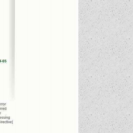
4-65
rror
rred
e
essing
irective]