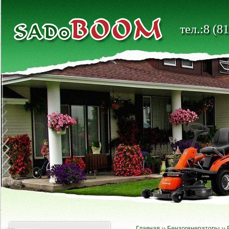
тел.:8 (8
Главная
››
Бензогенераторы
››