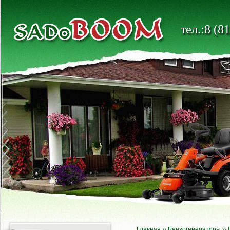
тел.:8 (8
Главная
››
Бензогенераторы
››