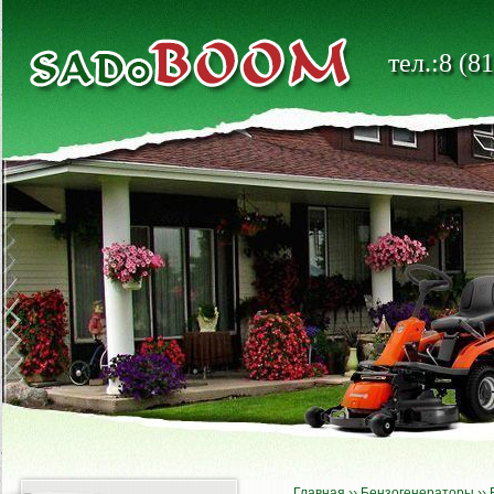
тел.:8 (8
Главная
››
Бензогенераторы
››