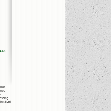
4-65
rror
rred
e
essing
irective]