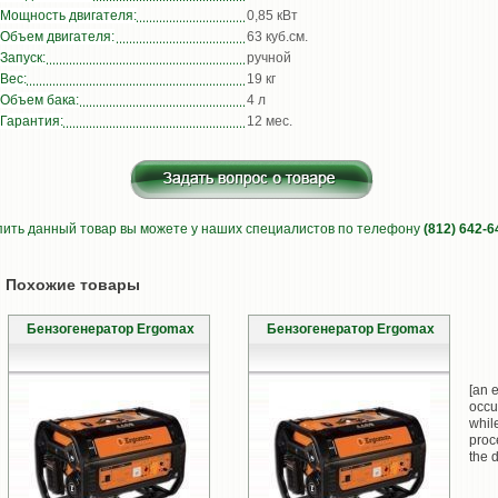
Мощность двигателя:
0,85 кВт
Объем двигателя:
63 куб.см.
Запуск:
ручной
Вес:
19 кг
Объем бака:
4 л
Гарантия:
12 мес.
пить данный товар вы можете у наших специалистов по телефону
(812) 642-6
Похожие товары
Бензогенератор Ergomax
Бензогенератор Ergomax
[an e
occu
whil
proc
the d