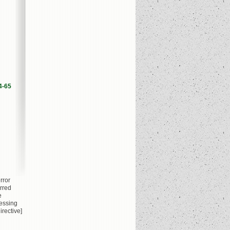
4-65
rror
rred
e
essing
irective]