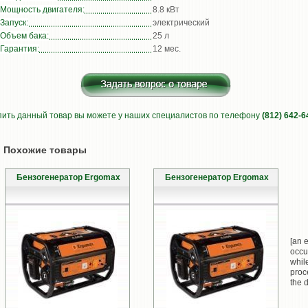
Мощность двигателя:
8.8 кВт
Запуск:
электрический
Объем бака:
25 л
Гарантия:
12 мес.
пить данный товар вы можете у наших специалистов по телефону
(812) 642-6
Похожие товары
Бензогенератор Ergomax
Бензогенератор Ergomax
[an e
occu
whil
proc
the d