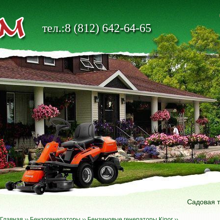
тел.:8 (812) 642-64-65
Садовая 
Главная
››
Бензогенераторы
››
Бензиновые генераторы Kipor
››