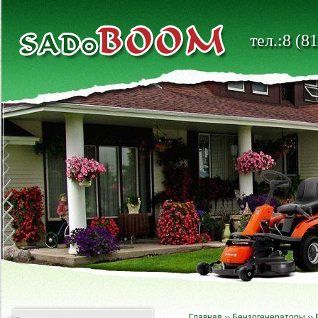
тел.:8 (8
Главная
››
Бензогенераторы
››