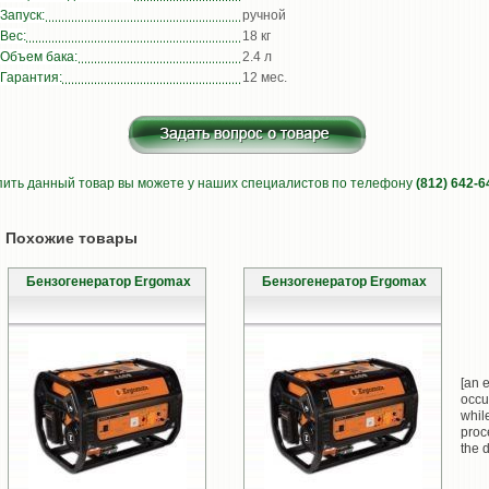
Запуск:
ручной
Вес:
18 кг
Объем бака:
2.4 л
Гарантия:
12 мес.
пить данный товар вы можете у наших специалистов по телефону
(812) 642-6
Похожие товары
Бензогенератор Ergomax
Бензогенератор Ergomax
[an e
occu
whil
proc
the d