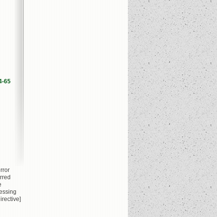
4-65
rror
rred
e
essing
irective]