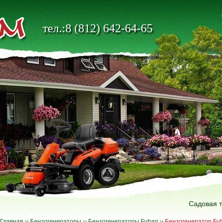
тел.:8 (812) 642-64-65
Садовая 
Главная
››
Бензогенераторы
››
Бензогенераторы Fubag
››
Бензогенератор Fu