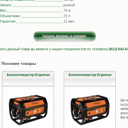
Запуск:
ручной
Вес:
78 кг
Объем бака:
25 л
Гарантия:
12 мес.
пить данный товар вы можете у наших специалистов по телефону
(812) 642-6
Похожие товары
Бензогенератор Ergomax
Бензогенератор Ergomax
[an e
occu
whil
proc
the d