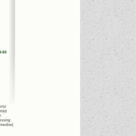
4-65
rror
rred
e
essing
irective]