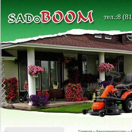
тел.:8 (8
Главная
››
Бензогенераторы
››