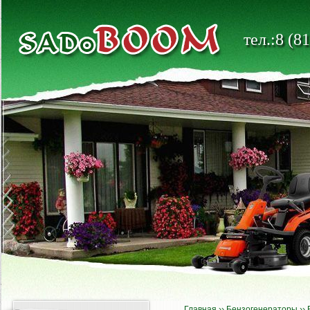
тел.:8 (8
Главная
››
Бензогенераторы
››