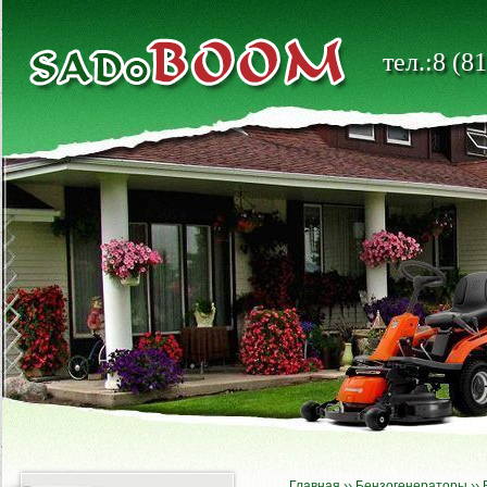
тел.:8 (8
Главная
››
Бензогенераторы
››