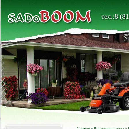
тел.:8 (8
Главная
››
Бензогенераторы
››