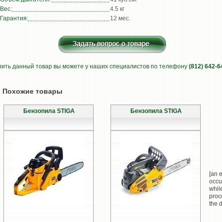
Вес:
4.5 кг
Гарантия:
12 мес.
пить данный товар вы можете у наших специалистов по телефону
(812) 642-6
Похожие товары
Бензопила STIGA
Бензопила STIGA
[an e
occu
whil
proc
the d