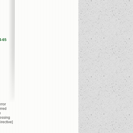
4-65
rror
rred
e
essing
irective]