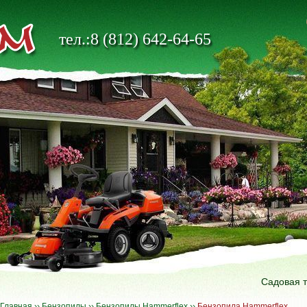
тел.:8 (812) 642-64-65
Садовая 
Главная
››
Бензопилы
››
Бензопилы Hammerflex
››
Бензопила Hammerflex