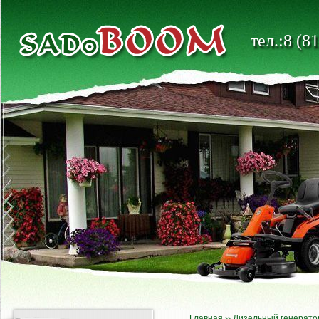
тел.:8 (8
Главная
››
Дизельный генерато