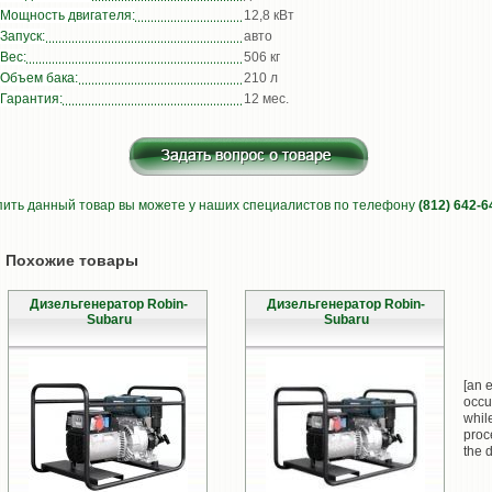
Мощность двигателя:
12,8 кВт
Запуск:
авто
Вес:
506 кг
Объем бака:
210 л
Гарантия:
12 мес.
пить данный товар вы можете у наших специалистов по телефону
(812) 642-6
Похожие товары
Дизельгенератор Robin-
Дизельгенератор Robin-
Subaru
Subaru
[an e
occu
whil
proc
the d