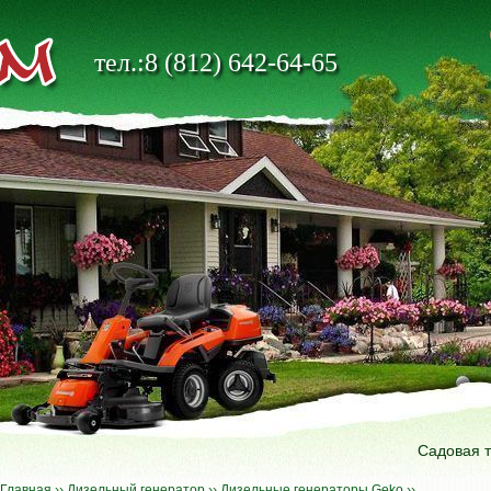
тел.:8 (812) 642-64-65
Садовая 
Главная
››
Дизельный генератор
››
Дизельные генераторы Geko
››