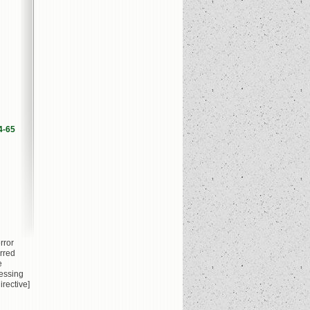
4-65
rror
rred
e
essing
irective]