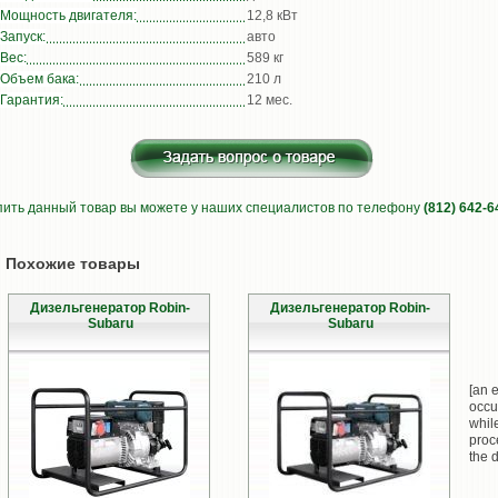
Мощность двигателя:
12,8 кВт
Запуск:
авто
Вес:
589 кг
Объем бака:
210 л
Гарантия:
12 мес.
пить данный товар вы можете у наших специалистов по телефону
(812) 642-6
Похожие товары
Дизельгенератор Robin-
Дизельгенератор Robin-
Subaru
Subaru
[an e
occu
whil
proc
the d