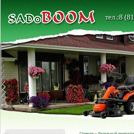
тел.:8 (8
Главная
››
Дизельный генерато