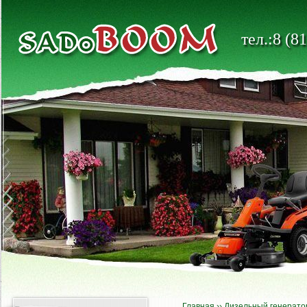
тел.:8 (8
Главная
››
Дизельный генерато