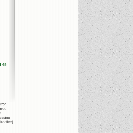
4-65
rror
rred
e
essing
irective]