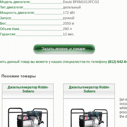
Модель двигателя:
Deutz BF6M1013FCG3
Тип двигателя:
дизельный
Мощность двигателя:
172 кВт
Запуск:
ручной
Вес:
2050 кг
Объем бака:
280 л
Гарантия:
12 мес.
пить данный товар вы можете у наших специалистов по телефону
(812) 642-6
Похожие товары
Дизельгенератор Robin-
Дизельгенератор Robin-
Subaru
Subaru
[an e
occu
whil
proc
the d