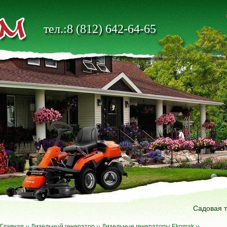
тел.:8 (812) 642-64-65
Садовая 
Главная
››
Дизельный генератор
››
Дизельные генераторы Ekomak
››