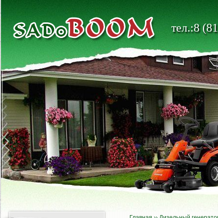
тел.:8 (8
Главная
››
Дизельный генерато