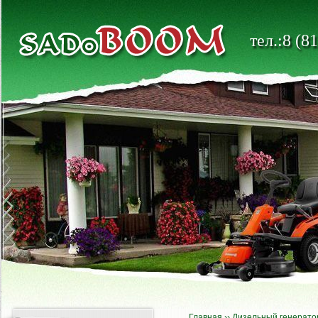
тел.:8 (8
Главная
››
Дизельный генерато