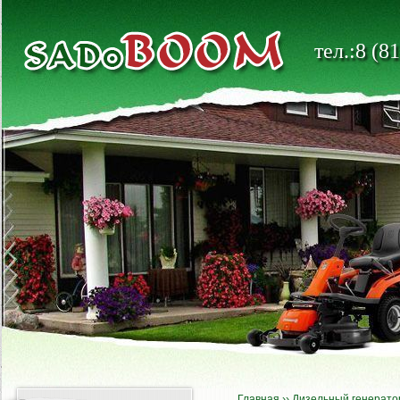
тел.:8 (8
Главная
››
Дизельный генерато