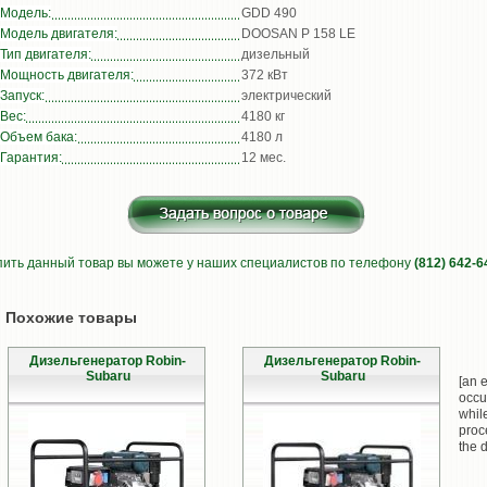
Модель:
GDD 490
Модель двигателя:
DOOSAN P 158 LE
Тип двигателя:
дизельный
Мощность двигателя:
372 кВт
Запуск:
электрический
Вес:
4180 кг
Объем бака:
4180 л
Гарантия:
12 мес.
пить данный товар вы можете у наших специалистов по телефону
(812) 642-6
Похожие товары
Дизельгенератор Robin-
Дизельгенератор Robin-
Subaru
Subaru
[an e
occu
whil
proc
the d