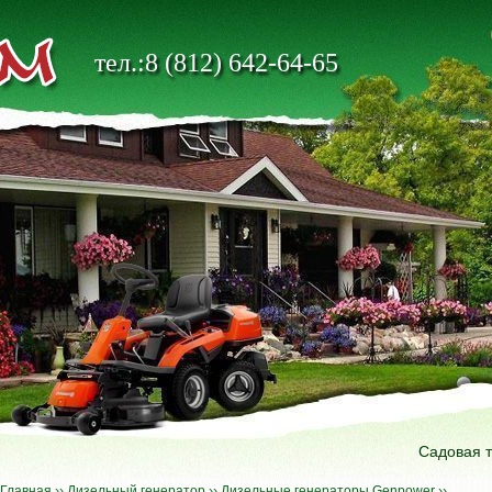
тел.:8 (812) 642-64-65
Садовая 
Главная
››
Дизельный генератор
››
Дизельные генераторы Genpower
››