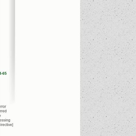
4-65
rror
rred
e
essing
irective]