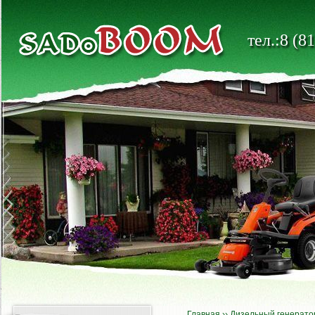
тел.:8 (8
Главная
››
Дизельный генерато